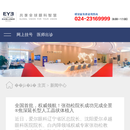
网上挂号
医师出诊
��ǰλ�ã�
主页
>
新闻中心
全国首批，权威领航！张劲松院长成功完成全景
®焦深延长型人工晶状体植入
近日，爱尔眼科辽宁省区总院长、沈阳爱尔卓越
眼科医院院长、白内障领域权威专家张劲松教